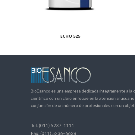
ECHO 525
BioEsanco es una empresa dedicada íntegramente a la c
científico con un claro enfoque en la atención al usuar
conjunción de un número de profesionales con un objet
Tel:
(011) 5237-1111
Fax:
(011) 5236–6638